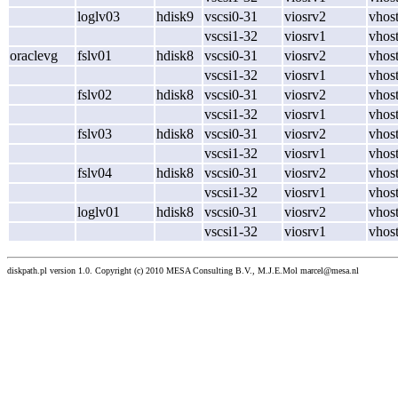
loglv03
hdisk9
vscsi0-31
viosrv2
vhos
vscsi1-32
viosrv1
vhos
oraclevg
fslv01
hdisk8
vscsi0-31
viosrv2
vhos
vscsi1-32
viosrv1
vhos
fslv02
hdisk8
vscsi0-31
viosrv2
vhos
vscsi1-32
viosrv1
vhos
fslv03
hdisk8
vscsi0-31
viosrv2
vhos
vscsi1-32
viosrv1
vhos
fslv04
hdisk8
vscsi0-31
viosrv2
vhos
vscsi1-32
viosrv1
vhos
loglv01
hdisk8
vscsi0-31
viosrv2
vhos
vscsi1-32
viosrv1
vhos
diskpath.pl version 1.0. Copyright (c) 2010 MESA Consulting B.V., M.J.E.Mol marcel@mesa.nl