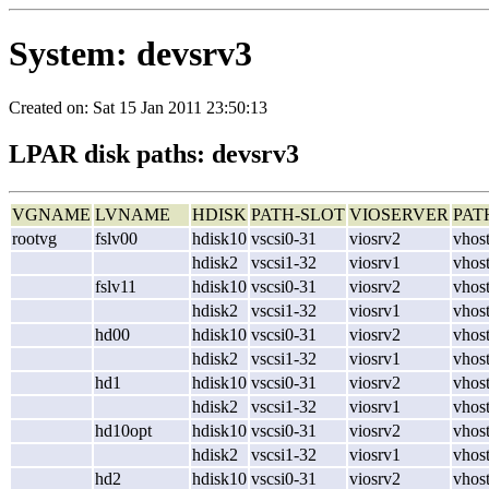
System: devsrv3
Created on: Sat 15 Jan 2011 23:50:13
LPAR disk paths: devsrv3
VGNAME
LVNAME
HDISK
PATH-SLOT
VIOSERVER
PAT
rootvg
fslv00
hdisk10
vscsi0-31
viosrv2
vhos
hdisk2
vscsi1-32
viosrv1
vhos
fslv11
hdisk10
vscsi0-31
viosrv2
vhos
hdisk2
vscsi1-32
viosrv1
vhos
hd00
hdisk10
vscsi0-31
viosrv2
vhos
hdisk2
vscsi1-32
viosrv1
vhos
hd1
hdisk10
vscsi0-31
viosrv2
vhos
hdisk2
vscsi1-32
viosrv1
vhos
hd10opt
hdisk10
vscsi0-31
viosrv2
vhos
hdisk2
vscsi1-32
viosrv1
vhos
hd2
hdisk10
vscsi0-31
viosrv2
vhos